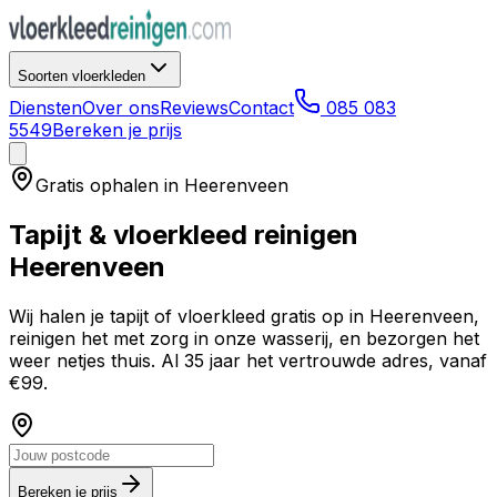
Soorten vloerkleden
Diensten
Over ons
Reviews
Contact
085 083
5549
Bereken je prijs
Gratis ophalen in
Heerenveen
Tapijt & vloerkleed reinigen
Heerenveen
Wij halen je tapijt of vloerkleed gratis op in
Heerenveen
,
reinigen het met zorg in onze wasserij, en bezorgen het
weer netjes thuis. Al 35 jaar het vertrouwde adres, vanaf
€99.
Bereken je prijs