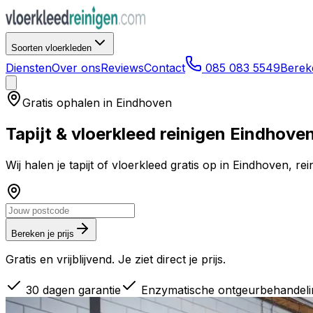
Soorten vloerkleden
Diensten
Over ons
Reviews
Contact
085 083 5549
Bereke
Gratis ophalen in
Eindhoven
Tapijt & vloerkleed reinigen
Eindhove
Wij halen je tapijt of vloerkleed gratis op in
Eindhoven
, re
Bereken je prijs
Gratis en vrijblijvend. Je ziet direct je prijs.
30 dagen garantie
Enzymatische ontgeurbehandeli