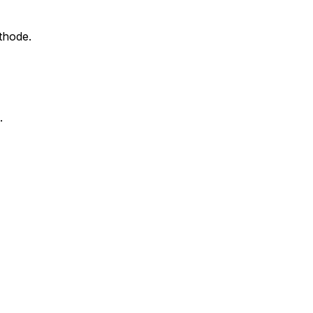
thode.
.