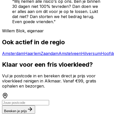
“Wij nemen alle risico's op ons. Ben je binnen
30 dagen niet 100% tevreden? Dan doen we
er alles aan om dit voor je op te lossen. Lukt
dat niet? Dan storten we het bedrag terug.
Even goede vrienden.”
Willem Blok, eigenaar
Ook actief in de regio
Amsterdam
Haarlem
Zaandam
Amstelveen
Hilversum
Hoofd
Klaar voor een fris vloerkleed?
Vul je postcode in en bereken direct je prijs voor
vloerkleed reinigen in
Alkmaar
. Vanaf €99, gratis
ophalen en bezorgen.
Bereken je prijs